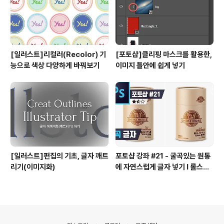
[일러스트]리컬러(Recolor) 기
[포토샵]클리핑 마스크를 활용한,
능으로 색상 다양하게 바꿔보기
이미지 틀안에 쉽게 넣기
[일러스트]편집의 기초, 글자 깨트
포토샵 강좌 #21 - 굴곡있는 원통
리기(이미지화)
에 자연스럽게 글자 넣기 I 롤스토
리디자인연구소 유..
의안내