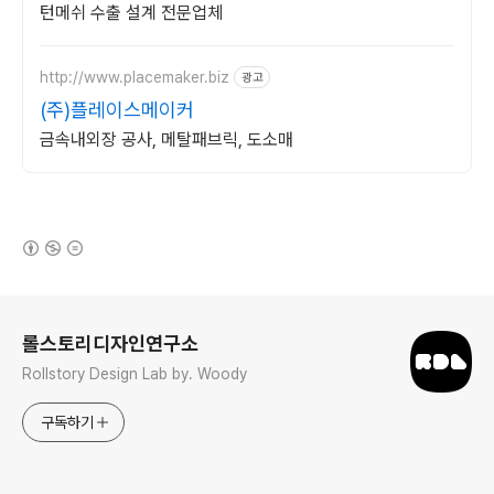
턴메쉬 수출 설계 전문업체
http://www.placemaker.biz
광고
(주)플레이스메이커
금속내외장 공사, 메탈패브릭, 도소매
(새창열림)
로그 정보
롤스토리디자인연구소
Rollstory Design Lab by. Woody
구독하기