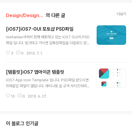
더보기
Design/Design Source
의 다른 글
[iOS7]iOS7-GUI 포토샵 PSD파일
글 내용
teehanlax사에서 현재 배포하고 있는 iOS7 GUI의 PSD
파일 입니다. 링크타고 가시면 압축된파일을 다운로드 받
을 수 있으며 압축을 풀면 PSD파일이 존재 합니다 ▲많은
3
0
2013. 7. 1.
프리셋 ▲작은 아이콘까지 레이어로 있습니다. ▲추가적
인 부분까지 있습니다. ▲그룹으로 정리가 잘 되어있으며,
왠만하면 레이어로 모두 존재하는걸 확인 했습니다. 아래
[템플릿]iOS7 앱아이콘 템플릿
의 링크를 타고 가면 바로 다운로드 받을 수 있습니다. htt
글 내용
p://www.teehanlax.com/tools/ios7/ 저또한 그렇지
iOS7 App Icon Template 입니다. PSD파일 받으시면
만 올가을에 출시될 iOS7에 관심이 있으신분들이 많으리
위와같은 파일이 열립니다. 레티나등 실 규격 사이즈에따
라 생각합니다. 무엇보다도 요번에 전면적으로 개편된 UI
라 실제 쉐이프가 레이어로 존재하니 앱디자인하실때 유용
부터 확연한 관심을 끌게 만들고 있습니다. iOS7에 관심있
13
0
2013. 6. 27.
하리라 생각합니다.
으신분들은 PSD파일을 다운로드 받아 참조하면 향후 디
자인 하는데 ..
이 블로그 인기글