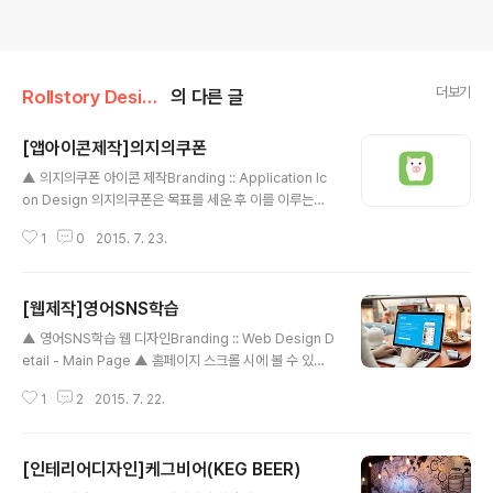
더보기
Rollstory Design/7月 - July
의 다른 글
[앱아이콘제작]의지의쿠폰
글 내용
▲ 의지의쿠폰 아이콘 제작Branding :: Application Ic
on Design 의지의쿠폰은 목표를 세운 후 이를 이루는데
도움을 주는 어플입니다.어떤 목표를 세우신 후 꾸준히 그
1
0
2015. 7. 23.
목표를 향해 걸어가는 것은 힘든 일입니다.이 어플은 목표
를 세우신 후 그 목표까지 얼마나 남았나 한 눈에 보이게 관
리를 해 주고목표를 이루신 후 꾸준히 노력한 자신에게 주
[웹제작]영어SNS학습
어도 되는 선물을 입력받아 표시 해줍니다. [ 주요 기능 ]-
글 내용
수치 달성 적립 쿠폰 - 횟수 달성 적립 쿠폰 - 목표 달성 시
▲ 영어SNS학습 웹 디자인Branding :: Web Design D
자신에게 줄 보상 입력 기능 - 메모 기능 - 알람 기능 - 완
etail - Main Page ▲ 홈페이지 스크롤 시에 볼 수 있는
료 쿠폰 보관함 - 지난 쿠폰 통계 기능 ※ 브랜딩 의미/key
움직임 (PC버전에서 이미지를 클릭 하시면 깨짐없는 움직
word/ 의지, 심플, 플랫디자인, 돼지 Clevapps사에서 세
1
2
2015. 7. 22.
임을 볼 수 있습니다) 영어SNS학습은 세계 최초의 영어학
번째로 의뢰받은 앱아이콘 디자인 ..
습 SNS입니다. 영어권 국가에서 만들어지는 생생한 영어
의 표현들이 음성, 사진과 함께 제공되어집니다. • 모바일
[인테리어디자인]케그비어(KEG BEER)
에서 스마트한 학습을 하세요. • 영어 강의를 가장 쉬운 방
글 내용
법으로 올리세요. • 영어 강의를 올리고, 즐기고, 공유할 수