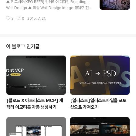
▲ 케그비어(KEG BEER) 인테리어 디자인 Branding ::
있습니다. • 영어 질문을 올리고 질문에 답하세요. • 당신
Wall Design ▲ 최종 Wall Design Image 생맥주 전문
의 영어 표현을 세계와 함께 공유하세요. • 전세계에서 강
점 '케그비어(KEG BEER)'의 인테리어 디자인(Interior D
의하는 당신의 영어 선생님을 만날 수 있습니다. 영어로 혹
3
0
2015. 7. 21.
esign)으로써 진행된 'Wall Design Project'입니다. ▲
은 중국어, 한국어, 일본어, 이태리어, 스페인어, ..
모든 이미지 벡터(Vector)화 Detail Wall Design Proj
ect 작년 이맘때 쯤, 생맥주 전문점인 케그비어(KEG BEE
R)로부터 로고 제작 의뢰를 받은적 있습니다. (아래 링크
참조) 그리고 1년이 지나고 본격적인 사업이 진행되고 현
이 블로그 인기글
재, 전국적으로 사업을 번창중인 케그비어로 부터 벽면을
케그비어 인테리어와 어울리는 느낌으로 디자인 해달라는
의뢰를 받고 시작된 프로젝트 입니다. 앞전에 만들었던 케
그비어(K..
[클로드 X 아트리스트 MCP] 캐
[일러스트]일러스트파일을 포토
릭터 이모티콘 자동 생성하기
샵으로 가져오기