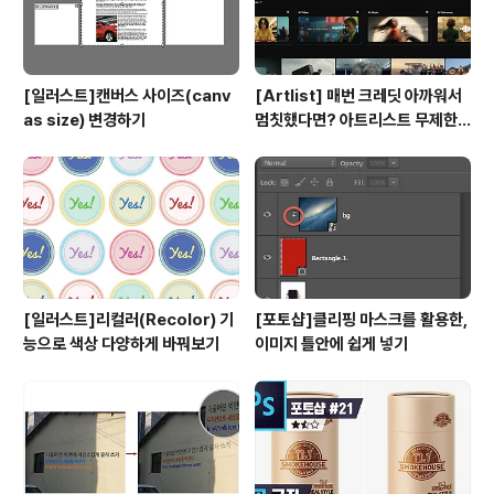
[일러스트]캔버스 사이즈(canv
[Artlist] 매번 크레딧 아까워서
as size) 변경하기
멈칫했다면? 아트리스트 무제한
요금제 출시 !
[일러스트]리컬러(Recolor) 기
[포토샵]클리핑 마스크를 활용한,
능으로 색상 다양하게 바꿔보기
이미지 틀안에 쉽게 넣기