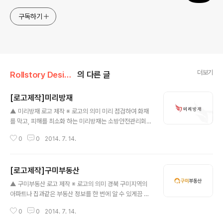
구독하기
더보기
Rollstory Design/7月 - July
의 다른 글
[로고제작]미리방재
글 내용
▲ 미리방재 로고 제작 ※ 로고의 의미 미리 점검하여 화재
를 막고, 피해를 최소화 하는 미리방재는 소방안전관리회
사로 소방시설(소화기, 스프링클러, 화재감지기, 소화전
0
0
2014. 7. 14.
등)을 점검하는 회사입니다. 불이난곳에 불을 끄기보단 1차
적으로 예방을 하는 소방안전관리회사임을 생각하며 직접
적으로 소방관이 불을 끄는 모습등은 피하고, 방패모양에
[로고제작]구미부동산
불모양을 더하여 심볼을 만들게 되었습니다. 그리고 깔끔
글 내용
한 형태의 텍스트를 추가하여 로고를 완성하였습니다.
▲ 구미부동산 로고 제작 ※ 로고의 의미 경북 구미지역의
아파트나 집과같은 부동산 정보를 한 번에 알 수 있게끔 체
계화된 시스템으로 이루어진 구미부동산 입니다. 의뢰자께
0
0
2014. 7. 14.
서 초반에 '보수적'인 성향의 사람(?)들이 많다고 하셔서 과