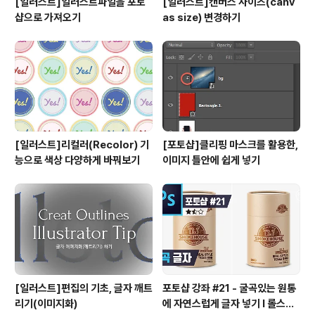
[일러스트]일러스트파일을 포토
[일러스트]캔버스 사이즈(canv
샵으로 가져오기
as size) 변경하기
[일러스트]리컬러(Recolor) 기
[포토샵]클리핑 마스크를 활용한,
능으로 색상 다양하게 바꿔보기
이미지 틀안에 쉽게 넣기
[일러스트]편집의 기초, 글자 깨트
포토샵 강좌 #21 - 굴곡있는 원통
리기(이미지화)
에 자연스럽게 글자 넣기 I 롤스토