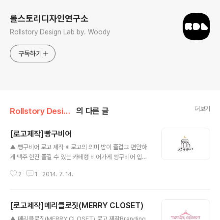
롤스토리디자인연구소
Rollstory Design Lab by. Woody
구독하기
더보기
Rollstory Design/7月 - July
의 다른 글
[로고제작]빵구비어
글 내용
▲ 빵구비어 로고 제작 ※ 로고의 의미 밤이 즐겁고 편안하
게 맥주 한잔 즐길 수 있는 카페형 비어가게 빵구비어 입니
다. 빵구비어는 편안한 인테리어와 추억의 소품들로 가득
2
1
2014. 7. 14.
차 있어 누구나 편하게 와서 맥주를 한잔 즐길 수 있는 곳입
니다. 맥주/편안함/밤 등을 떠올리며 자유롭게 스케치한 맥
주잔 사이에 글자를 위치시키고 그 위에 '밤'을 직접적으로
[로고제작]메리클로짓(MERRY CLOSET)
형상시키는 '초승달'을 위치 시켰습니다. 거창하게 꾸미기
글 내용
보단, 편안한 분위기의 가게임을 고려하여 로고또한 큰 꾸
▲ 메리클로짓(MERRY CLOSET) 로고 제작Branding