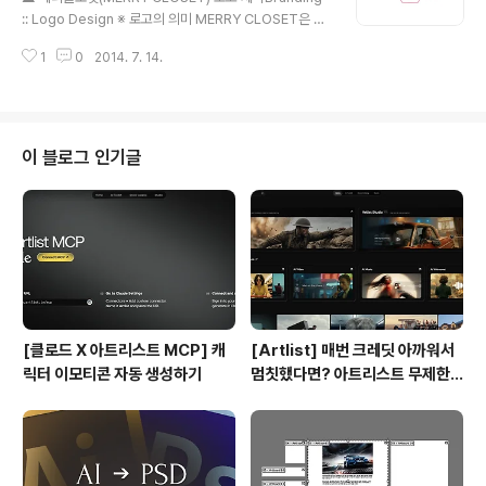
밈없이 디자인 하게 되었습니다.
:: Logo Design ※ 로고의 의미 MERRY CLOSET은 여
성을 대상으로 하여 데이터를 분석하고 스타일리스트를 통
1
0
2014. 7. 14.
하여 각 개인에게 적합한 옷을 제공하는 스마트 의류샵 입
니다. 집에서 편하게 선택하고 입어볼 수 있다는 컨셉을 옷
걸이를 활용하여 '집'모양으로 형상화 하였습니다. 크게 2
가지 형태의 로고타입을 만들게 되었으며, 붉은 분홍빛의
색상을 사용하여 여성적인 느낌을 더욱 부각 하였습니다.
이 블로그 인기글
[클로드 X 아트리스트 MCP] 캐
[Artlist] 매번 크레딧 아까워서
릭터 이모티콘 자동 생성하기
멈칫했다면? 아트리스트 무제한
요금제 출시 !