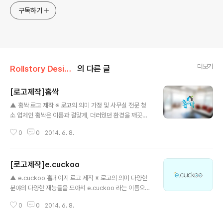
구독하기
더보기
Rollstory Design/5月 - May
의 다른 글
[로고제작]홈싹
글 내용
▲ 홈싹 로고 제작 ※ 로고의 의미 가정 및 사무실 전문 청
소 업체인 홈싹은 이름과 걸맞게, 더러웠던 환경을 깨끗하
게 청소 해주는 전문업체 입니다. '홈싹'이라는 이름만 보아
0
0
2014. 6. 8.
도 어떤곳인지 짐작을 할 수 있었던 형태였기에, 추가적으
로 집모양과 환경을 상징하는 녹색 나뭇잎을 로고명 윗쪽
에 배치하여 안정적인 형태를 갖췄습니다.
[로고제작]e.cuckoo
글 내용
▲ e.cuckoo 홈페이지 로고 제작 ※ 로고의 의미 다양한
분야의 다양한 재능들을 모아서 e.cuckoo 라는 이름으로
만들게 된 재능오픈마켓 입니다. 최대한 간결하게 해달라
0
0
2014. 6. 8.
는 의뢰자님의 요청에 따라, 알파벳 'OO'에 눈동자를 배치
하여 다양한 재능들을 볼 수 있다는 느낌으로 글자를 눈으