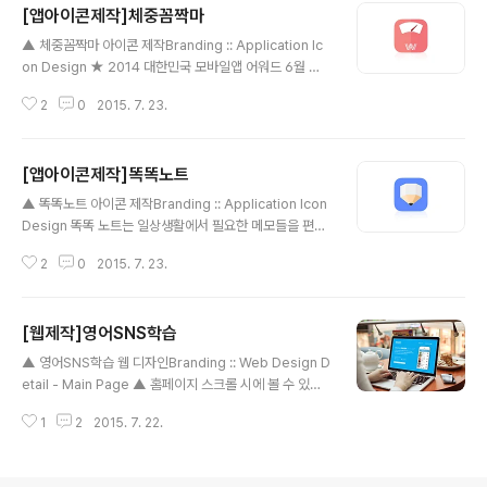
[앱아이콘제작]체중꼼짝마
어도 되는 선물을 입력받아 표시 해줍니다. [ 주요 기능 ]-
글 내용
수치 달성 적립 쿠폰 - 횟수 달성 적립 쿠폰 - 목표 달성 시
▲ 체중꼼짝마 아이콘 제작Branding :: Application Ic
자신에게 줄 보상 입력 기능 - 메모 기능 - 알람 기능 - 완
on Design ★ 2014 대한민국 모바일앱 어워드 6월 으
료 쿠폰 보관함 - 지난 쿠폰 통계 기능 ※ 브랜딩 의미/key
뜸앱 수상 ★체계적으로 체중 관리를 할 수 있게 도와 주는
word/ 의지, 심플, 플랫디자인, 돼지 Clevapps사에서 세
2
0
2015. 7. 23.
어플입니다. 체중 기록을 통해 다이어트의 진행 상황을 표
번째로 의뢰받은 앱아이콘 디자인 ..
시해주어 성공적인 다이어트를 하는 것을 도와주는 어플입
니다. 매일매일 체중을 입력하고 운동 여부나 음주 여부같
[앱아이콘제작]똑똑노트
은 체크 리스트도 입력받아서 이를 기간별로, 주별로, 월별
글 내용
로 체중 통계를 내 주기도 하고 한 눈에 한아보기 쉽게 체중
▲ 똑똑노트 아이콘 제작Branding :: Application Icon
차트를 만들어 보여 주기도 합니다. 목표 체중을 정하는 기
Design 똑똑 노트는 일상생활에서 필요한 메모들을 편리
능도 있어서 그래프로 목표 체중에 근접해 가는 자신의 모
하게 할 수 있도록 도와주는 실용적인 메모 어플입니다. 현
습을 보면 다이어트 의지가 더욱 더 불타오를 것입니다. 꾸
2
0
2015. 7. 23.
재 지원하는 메모의 목록은 다음과 같습니다. 1. 은행 계좌
준한 기록을 하는 것을 도와주기 위해 체중 기록 알람과 식
번호 관리 - 은행 계좌번호를 입력해 놓으면 클립보드로의
단 기록 ..
복사나 바로 타인에게 보내기 등을 할 수 있습니다. 2. 체크
[웹제작]영어SNS학습
리스트 목록 관리 - 필요한 물품을 적어 놓아서 효율적으로
글 내용
장을 보거나 할 일 등의 체크 리스트를 활용 할 수 있습니
▲ 영어SNS학습 웹 디자인Branding :: Web Design D
다. 3. 생일이나 생신 목록 관리 - 가족들이나 주변 지인들
etail - Main Page ▲ 홈페이지 스크롤 시에 볼 수 있는
의 생일을 알려주는 기능입니다. 달력모드와 음력을 지원
움직임 (PC버전에서 이미지를 클릭 하시면 깨짐없는 움직
합니다. 4. 사이트 아이디 관리 - 요즘은 인터넷 사이트가
1
2
2015. 7. 22.
임을 볼 수 있습니다) 영어SNS학습은 세계 최초의 영어학
셀 수도 없이 많기 때문에 본인의 아이디를 기억하는 ..
습 SNS입니다. 영어권 국가에서 만들어지는 생생한 영어
의 표현들이 음성, 사진과 함께 제공되어집니다. • 모바일