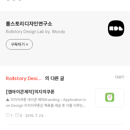
로그 정보
롤스토리디자인연구소
Rollstory Design Lab by. Woody
구독하기
더보기
Rollstory Design/7月 - July
의 다른 글
[앱아이콘제작]의지의쿠폰
글 내용
▲ 의지의쿠폰 아이콘 제작Branding :: Application Ic
on Design 의지의쿠폰은 목표를 세운 후 이를 이루는데
도움을 주는 어플입니다.어떤 목표를 세우신 후 꾸준히 그
1
0
2015. 7. 23.
목표를 향해 걸어가는 것은 힘든 일입니다.이 어플은 목표
를 세우신 후 그 목표까지 얼마나 남았나 한 눈에 보이게 관
리를 해 주고목표를 이루신 후 꾸준히 노력한 자신에게 주