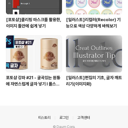
[포토샵]클리핑 마스크를 활용한,
[일러스트]리컬러(Recolor) 기
이미지 틀안에 쉽게 넣기
능으로 색상 다양하게 바꿔보기
포토샵 강좌 #21 - 굴곡있는 원통
[일러스트]편집의 기초, 글자 깨트
에 자연스럽게 글자 넣기 I 롤스토
리기(이미지화)
리디자인연구소 유..
의안내
티스토리
로그인
고객센터
© Daum Corp.