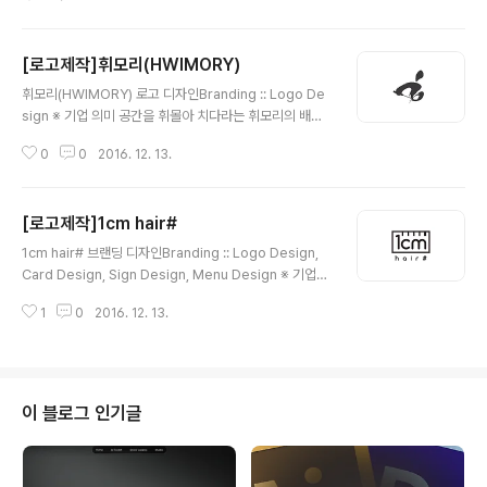
배치를 하였습니다. 그리고, 에너제틱한 느낌을 주기위하
여, 'w'에 디자인을 더 가미했습니다.
[로고제작]휘모리(HWIMORY)
글 내용
휘모리(HWIMORY) 로고 디자인Branding :: Logo De
sign ※ 기업 의미 공간을 휘몰아 치다라는 휘모리의 배드
민턴 전문 용품점입니다. ※ 브랜딩 의미/keyword/ 날카
0
0
2016. 12. 13.
로움, 강인함, 견고함 기존에 한글형태의 '휘모리'서체에서
영문 버전으로 디자인 하기 위해서 의뢰를 주셨습니다. 강
인하고 날카로운 형태를 유지하기 위해 서체 자체를 이탤
[로고제작]1cm hair#
랙화 하고, 휘모리의 'ㅎ'서체 심볼과 더불어 디자인을 완성
글 내용
하였습니다.
1cm hair# 브랜딩 디자인Branding :: Logo Design,
Card Design, Sign Design, Menu Design ※ 기업
의미 서울 관악구에 위치한 헤어샵입니다. '1cm의 가치 1c
1
0
2016. 12. 13.
m 차이'라는 기업의 슬로건에 맞게 1cm도 놓치지 않고 정
성을 다하여 헤어를 관리합니다. ※ 브랜딩 의미/keywor
d/ 1cm, 심플, 고급스러움 가게명인 1cm와 걸맞게 로고
심볼 자체를 1cm의 눈금자 안에 텍스트와 함께 넣어 재미
난 요소와 더불어 고급스러움을 더했습니다. 로고 제작 후
이 블로그 인기글
에도 간판, X배너, 명함, 메뉴판등 전체 디자인을 브랜딩 하
게 되었습니다.