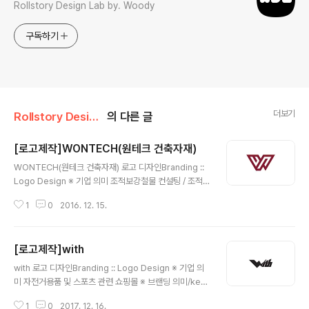
Rollstory Design Lab by. Woody
구독하기
더보기
Rollstory Design/12月 - December
의 다른 글
[로고제작]WONTECH(원테크 건축자재)
글 내용
WONTECH(원테크 건축자재) 로고 디자인Branding ::
Logo Design ※ 기업 의미 조적보강철물 컨설팅 / 조적
보강철물 설치 상세도 작업 / 치장벽돌 쌓기 기술자문등을
1
0
2016. 12. 15.
전문적으로 하는 원테크 건축자재 입니다. ※ 브랜딩 의미/
keyword/ 굳건함, W, 강인함 건축자재와 바로떠오르는
심볼이 없기에 로고명의 원테크의 'W'를 형상화 하여 상징
[로고제작]with
적인 형태로 디자인된 심볼을 디자인 하게 되었습니다. 심
글 내용
볼과 함께 텍스트를 조합함으로써, 조금더 심플하고 강인
with 로고 디자인Branding :: Logo Design ※ 기업 의
함이 느껴지는 형태로 전체 디자인이 완성 되었습니다.
미 자전거용품 및 스포츠 관련 쇼핑몰 ※ 브랜딩 의미/key
word/ 그리드, 심장박동 모든 형태는 사선의 그리드안에
1
0
2017. 12. 16.