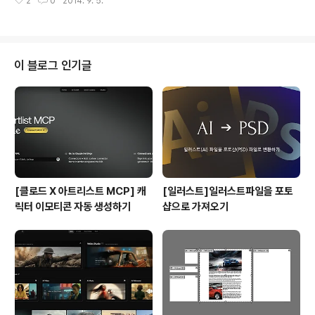
2
0
2014. 9. 5.
RAME의 상징적인 요소로써, 사각형을 제일먼저 떠올리게
되었습니다. 서로다른 노랑계열의 네변의 색상을 이용하여
사각형의 프레임을 만들고, 프레임을 알파벳 'FRAME' 과
어울리게 배치하였습니다.또한 서체는, 듬직하고 믿음스러
움을 나타낼수 있게 두껍지만, 재미난요소를 지니고 있게
이 블로그 인기글
끔 디자인 하였습니다.
[클로드 X 아트리스트 MCP] 캐
[일러스트]일러스트파일을 포토
릭터 이모티콘 자동 생성하기
샵으로 가져오기