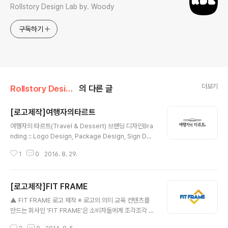
Rollstory Design Lab by. Woody
구독하기
더보기
Rollstory Design/8月 - August
의 다른 글
[로고제작]여행자의타르트
글 내용
여행자의 타르트(Travel & Dessert) 브랜딩 디자인Bra
nding :: Logo Design, Package Design, Sign Des
ign ※ 기업 의미 남편은 여행사를 부인은 타르트를 굽는 콜
1
0
2016. 8. 29.
라보레이션 형태의 여행사 & 타르트 가게 입니다. ※ 브랜
딩 의미/keyword/ 여행, 타르트, 커플, 아기자기, 깔끔 여
행사와 타르트의 콜라보레이션 가게인 만큼, 타르트에 여
[로고제작]FIT FRAME
행을 상징하는 '날개'를 더한 심볼과 함께 'Travel', 'Dess
글 내용
ert'를 더하였습니다. 로고디자인 뿐만 아니라 후에 간판
▲ FIT FRAME 로고 제작 ※ 로고의 의미 교육 컨텐츠를
디자인, 패키지 디자인등도 함께 제작 되었습니다.
만드는 회사인 'FIT FRAME'은 소비자들에게 조각조각 컨
텐츠를 딱 맞춰드린다는 의미를 지니고 있습니다. FIT과 F