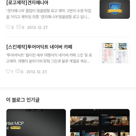
[로고제작]견지매니아
글 내용
'견지매니아' 클럽의 엠블럼형 로고 제작. 3번의 수정 작업
을 거치고 제작된 최종 '견지매니아'엠블럼형 로고 입니다.
이번 로고를 제작하며, '견지'라는 한국전통 낚시에 무지한
3
0
2013. 12. 27.
일인 이였으나, 의뢰자분의 친절한 설명과 첨부해주신 영
상을 보며 로고 제작에 많은 도움이 되었습니다. 견지대와
누치(물고기)를 그리는 과정에서 특징을 살리기위해 시간
[스킨제작]투어어딕트 네이버 카페
이 많이 들었습니다. 특히, 누치는 잉어와 비슷하게 생겼지
글 내용
만 입술이 두툼한 고기(?)이더군요. '견지매니아'의 로고는
'투어어딕트' 필리핀 세부 여행사의 네이버 카페 스킨 및 로
향후 티셔츠 및 조끼등에 오버로크 및 프린팅 된다하여, 오
고제작. 여행의 분위기에 맞춰 그린과 블루 계열로 색상을
버로크(바느질)도 감안하여 엠블럼의 틀을 제작 하였습니
통일 시키고, 오렌지 색상으로 강조를 두었습니다. 그리고
다.
1
0
2013. 12. 27.
카테고리에 불필요하게 있던 부분을 상단의 메인베너(연락
처/카카오톡/입금문의)로 대체 하였습니다.
이 블로그 인기글