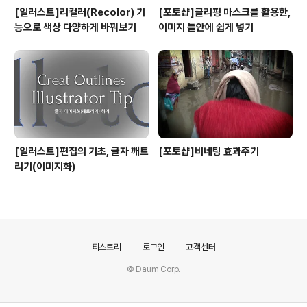
[일러스트]리컬러(Recolor) 기
[포토샵]클리핑 마스크를 활용한,
능으로 색상 다양하게 바꿔보기
이미지 틀안에 쉽게 넣기
[일러스트]편집의 기초, 글자 깨트
[포토샵]비네팅 효과주기
리기(이미지화)
의안내
티스토리
로그인
고객센터
© Daum Corp.