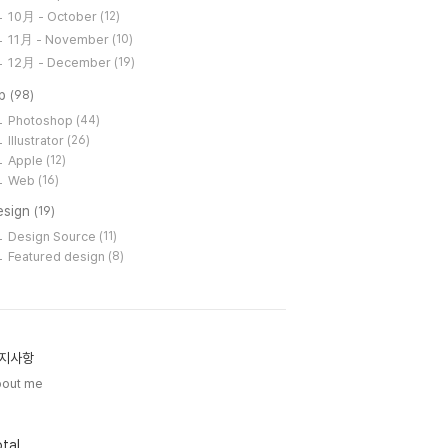
10月 - October
(12)
11月 - November
(10)
12月 - December
(19)
ip
(98)
Photoshop
(44)
Illustrator
(26)
Apple
(12)
Web
(16)
esign
(19)
Design Source
(11)
Featured design
(8)
지사항
bout me
tal