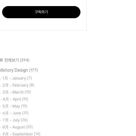
구독하기
류 전체보기
(294)
llstory Design
(177)
1月 - January
(7)
2月 - February
(8)
3月 - March
(10)
4月 - April
(10)
5月 - May
(10)
6月 - June
(31)
7月 - July
(26)
8月 - August
(20)
9月 - September
(14)