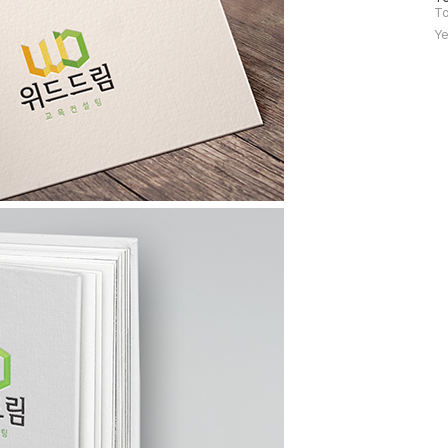
문
To
자
Ye
수