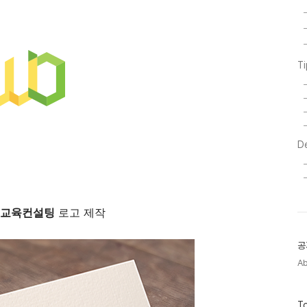
T
D
교육컨설팅
로고 제작
공
A
방
To