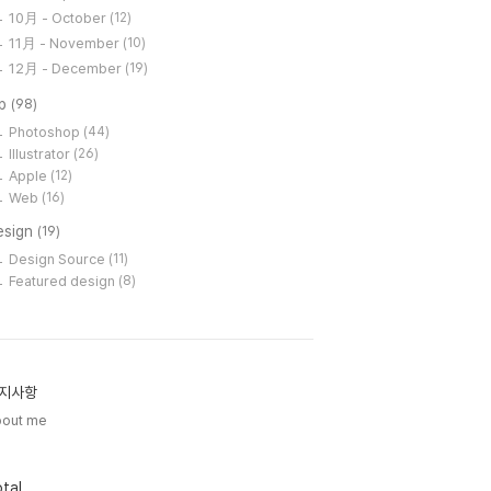
10月 - October
(12)
11月 - November
(10)
12月 - December
(19)
ip
(98)
Photoshop
(44)
Illustrator
(26)
Apple
(12)
Web
(16)
esign
(19)
Design Source
(11)
Featured design
(8)
지사항
bout me
tal