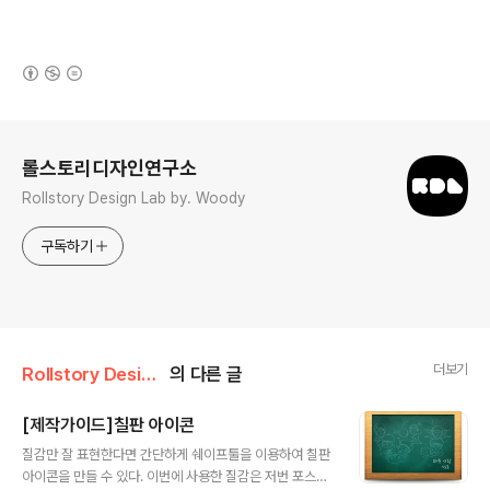
(새창열림)
로그 정보
롤스토리디자인연구소
Rollstory Design Lab by. Woody
구독하기
더보기
Rollstory Design/7月 - July
의 다른 글
[제작가이드]칠판 아이콘
글 내용
질감만 잘 표현한다면 간단하게 쉐이프툴을 이용하여 칠판
아이콘을 만들 수 있다. 이번에 사용한 질감은 저번 포스팅