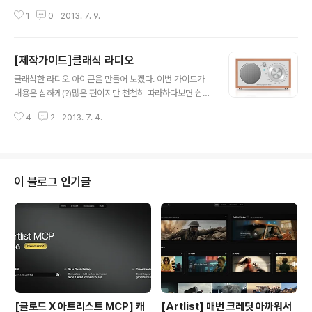
(클래식라디오)에서 사용했던 fiber와는 비슷하지만 다른
1
0
2013. 7. 9.
Noise와 Motion Blur을 사용하였다. 제작 순서를 알아
보자. 01.가로세로 512px의 캔버스를 만든다. 02.그림과
같이 쉐이프툴을 이용하여 사각형의 쉐이프를 만들고(칠판
[제작가이드]클래식 라디오
의 틀이 될 부분이다), 아래의 레이어스타일을 적용한다.
글 내용
▲wood레이어의 레이어 스타일 ▲wood레이어에 스타
클래식한 라디오 아이콘을 만들어 보겠다. 이번 가이드가
일이 적용된 모습 03.다음은 wood레이어의 질감을 표현
내용은 심하게(?)많은 편이지만 천천히 따라하다보면 쉽게
할 차례다. 새레이어를 하나 만든뒤, 그림과 같이 검정색으
할 수 있을것이다. 저번 테이크아웃커피컵처럼 펜툴로 직
로 채우고 Noise와 Blur를 주어 기본적인 질감을 표현한
4
2
2013. 7. 4.
접 그려야 하는 쉐이프가 없기 때문이다. 01.가로 650px,
뒤 Level을 이용하여 채도를 높인다. 04.Add Noise, M
세로 500px의 캔버스를 생성한다. 02.기본적으로 백그
ot..
라운드를 어둡게 만들고, 새로운 레이어를 하나 생성한뒤,
아무 색상이나 채운다.(백그라운드를 그대로 복사해도 된
다) 그리고 Fibers를 줄건데, Fibers필터는 전경색과 배
이 블로그 인기글
경색이 무엇이냐에 따라서 마치 나무결모양의 이미지를 만
들 수 있다. 위의 그림처럼 전경색과 배경색을 나무색상과
비슷하게 한뒤 Filter - Render - Fibers를 적용한다. 0
3.새레이어에 Fibers가 적용 됬다면 트랜스폼(comman
d ..
[클로드 X 아트리스트 MCP] 캐
[Artlist] 매번 크레딧 아까워서