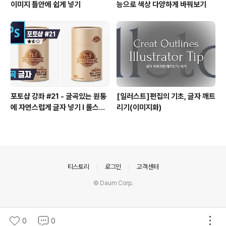
이미지 틀안에 쉽게 넣기
능으로 색상 다양하게 바꿔보기
포토샵 강좌 #21 - 굴곡있는 원통
[일러스트]편집의 기초, 글자 깨트
에 자연스럽게 글자 넣기 I 롤스토
리기(이미지화)
리디자인연구소 유..
의안내
티스토리
로그인
고객센터
© Daum Corp.
0
0