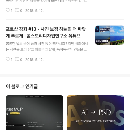
죽어버린 사진에 하늘을 합성해 보는 강좌 - 이론편 입니다
:) 평소 레이어 마스크를 잘 모르시거나 어려우셨던 분은 이
1
0
2018. 5. 12.
번 강좌에서 확실하게 개념을 이해하세요! ■ 롤스토리디
자인연구소 유튜브 채널https://www.youtube.com/ro
llstory
포토샵 강좌 #13 - 사진 보정 하늘을 더 파랗
게 푸르게 I 롤스토리디자인연구소 유튜브
글 내용
봄봄한 날씨 속에 풍경 사진 많이 찍으시죠? 이번 강좌에서
는 사진을 보다 밝고 하늘은 파랗게, 녹색녹색한 잎들을 더
푸르게 만드는 포토샵의 Curve와 Selective Color를
1
0
2018. 5. 12.
활용한 꿀정보들이 가득하니 꼭 확인하시고 여러분들도 봄
봄한 사진으로 보정하시길 바라겠습니다 :)!! ■ 롤스토리디
자인연구소 유튜브 채널https://www.youtube.com/ro
llstory
이 블로그 인기글