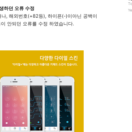
문
To
생하던 오류 수정
자
Ye
수
, 해외번호(+82등), 하이픈(-)이아닌 공백이
록이 안되던 오류를 수정 하였습니다.