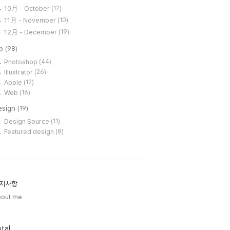
10月 - October
(12)
11月 - November
(10)
12月 - December
(19)
ip
(98)
Photoshop
(44)
Illustrator
(26)
Apple
(12)
Web
(16)
esign
(19)
Design Source
(11)
Featured design
(8)
지사항
bout me
tal