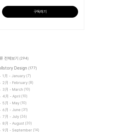
구독하기
류 전체보기
(294)
llstory Design
(177)
1月 - January
(7)
2月 - February
(8)
3月 - March
(10)
4月 - April
(10)
5月 - May
(10)
6月 - June
(31)
7月 - July
(26)
8月 - August
(20)
9月 - September
(14)